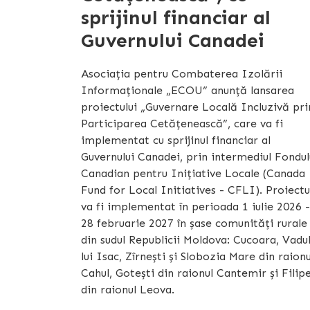
sprijinul financiar al
Guvernului Canadei
Asociația pentru Combaterea Izolării
Informaționale „ECOU” anunță lansarea
proiectului „Guvernare Locală Incluzivă pri
Participarea Cetățenească”, care va fi
implementat cu sprijinul financiar al
Guvernului Canadei, prin intermediul Fondul
Canadian pentru Inițiative Locale (Canada
Fund for Local Initiatives - CFLI). Proiectu
va fi implementat în perioada 1 iulie 2026 -
28 februarie 2027 în șase comunități rurale
din sudul Republicii Moldova: Cucoara, Vadu
lui Isac, Zîrnești și Slobozia Mare din raionu
Cahul, Gotești din raionul Cantemir și Filip
din raionul Leova.