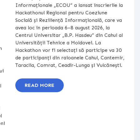
Informaționale „ECOU” a lansat înscrierile la
Hackathonul Regional pentru Coeziune
Socială și Reziliență Informațională, care va
avea loc în perioada 6–8 august 2026, la
Centrul Universitar „B.P. Hasdeu” din Cahul al
Universității Tehnice a Moldovei. La
n
Hackathon vor fi selectați să participe va 30
de participanți din raioanele Cahul, Cantemir,
Taraclia, Comrat, Ceadîr-Lunga și Vulcănești.
ui
READ MORE
l
l
l
eni