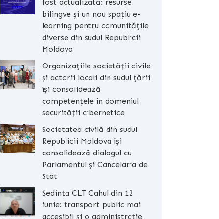
fost actualizată: resurse
bilingve și un nou spațiu e-
learning pentru comunitățile
diverse din sudul Republicii
Moldova
Organizațiile societății civile
și actorii locali din sudul țării
își consolidează
competențele în domeniul
securității cibernetice
Societatea civilă din sudul
Republicii Moldova își
consolidează dialogul cu
Parlamentul și Cancelaria de
Stat
Ședința CLT Cahul din 12
iunie: transport public mai
accesibil și o administrație