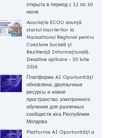
открыта в период с 12 по 30
июля
Asociația ECOU anunță
startul înscrierilor la
Hackathonul Regional pentru
Coeziune Socială și
Reziliență Informațională.
Deadline aplicare - 30 iulie
2026
Платформа AI Oportunități
обновлена: двуязычные
ресурсы и новое
пространство электронного
обучения для различных
сообществ юга Республики
Молдова
Platforma AI Oportunități a