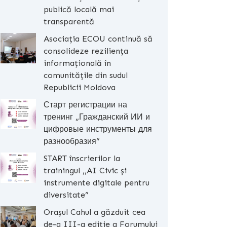
publică locală mai
transparentă
Asociația ECOU continuă să
consolideze reziliența
informațională în
comunitățile din sudul
Republicii Moldova
Старт регистрации на
тренинг „Гражданский ИИ и
цифровые инструменты для
разнообразия”
START înscrierilor la
trainingul ,,AI Civic și
instrumente digitale pentru
diversitate”
Orașul Cahul a găzduit cea
de-a III-a ediție a Forumului