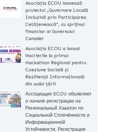
Asociația ECOU lansează
proiectul „Guvernare Locală
Incluzivă prin Participarea
Cetățenească”, cu sprijinul
financiar al Guvernului
Canadei
Asociația ECOU a lansat
înscrierile la primul
Hackathon Regional pentru
Coeziune Socială și
Reziliență Informațională
din sudul țării
Ассоциация ECOU объявляет
о начале регистрации на
Региональный Хакатон по
Социальной Сплочённости и
Информационной
Устойчивости. Регистрация