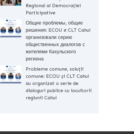
Regional al Democrației
Participative
Общие проблемы, общие
решения: ECOU и CLT Cahul
организовали серию
общественных диалогов с
жителями Кахульского
региона
Probleme comune, soluții
comune: ECOU și CLT Cahul
au organizat o serie de
dialoguri publice cu locuitorii
regiunii Cahul