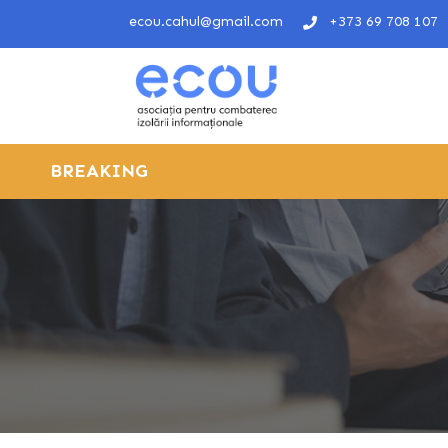
ecou.cahul@gmail.com
+373 69 708 107
BREAKING