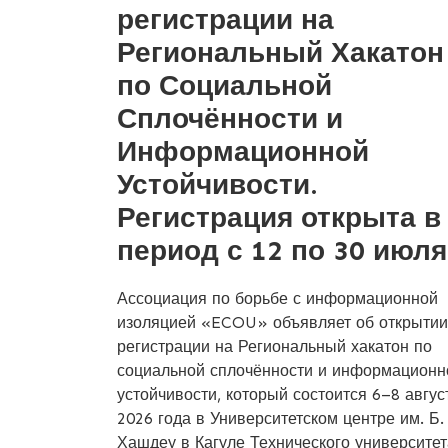
регистрации на
Региональный Хакатон
по Социальной
Сплочённости и
Информационной
Устойчивости.
Регистрация открыта в
период с 12 по 30 июля
Ассоциация по борьбе с информационной
изоляцией «ECOU» объявляет об открытии
регистрации на Региональный хакатон по
социальной сплочённости и информационн
устойчивости, который состоится 6–8 авгус
2026 года в Университетском центре им. Б.
Хашдеу в Кагуле Технического университет