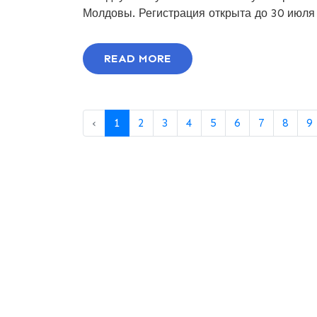
Молдовы. Регистрация открыта до 30 июля
READ MORE
‹
1
2
3
4
5
6
7
8
9