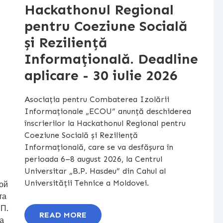
Hackathonul Regional
pentru Coeziune Socială
și Reziliență
Informațională. Deadline
aplicare - 30 iulie 2026
Asociația pentru Combaterea Izolării
Informaționale „ECOU” anunță deschiderea
înscrierilor la Hackathonul Regional pentru
Coeziune Socială și Reziliență
Informațională, care se va desfășura în
perioada 6–8 august 2026, la Centrul
Universitar „B.P. Hasdeu” din Cahul al
Universității Tehnice a Moldovei.
ой
та
 П.
READ MORE
а