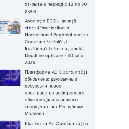
открыта в период с 12 по 30
июля
Asociația ECOU anunță
startul înscrierilor la
Hackathonul Regional pentru
Coeziune Socială și
Reziliență Informațională.
Deadline aplicare - 30 iulie
2026
Платформа AI Oportunități
обновлена: двуязычные
ресурсы и новое
пространство электронного
обучения для различных
сообществ юга Республики
Молдова
Platforma AI Oportunități a