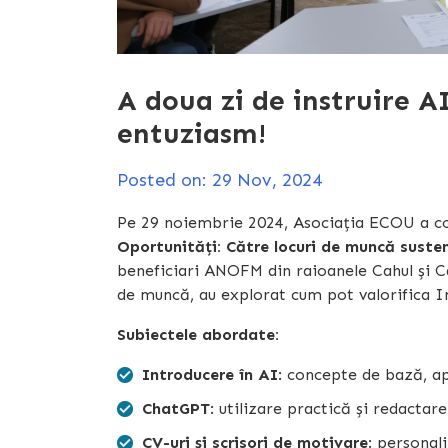
A doua zi de instruire AI
entuziasm!
Posted on: 29 Nov, 2024
Pe 29 noiembrie 2024, Asociația ECOU a cont
Oportunități: Către locuri de muncă sustena
beneficiari ANOFM din raioanele Cahul și Can
de muncă, au explorat cum pot valorifica In
Subiectele abordate:
Introducere în AI
: concepte de bază, ap
ChatGPT
: utilizare practică și redactare
CV-uri și scrisori de motivare
: personali