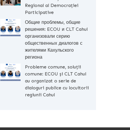
Regional al Democrației
Participative
Общие проблемы, общие
решения: ECOU и CLT Cahul
организовали серию
общественных диалогов с
жителями Кахульского
региона
Probleme comune, soluții
comune: ECOU și CLT Cahul
au organizat o serie de
dialoguri publice cu locuitorii
regiunii Cahul