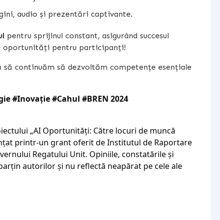
gini, audio și prezentări captivante.
ul
pentru sprijinul constant, asigurând succesul
i oportunități pentru participanți!
iră să continuăm să dezvoltăm competențe esențiale
gie
#Inovație
#Cahul
#BREN 2024
iectului „AI Oportunități: Către locuri de muncă
anțat printr-un grant oferit de Institutul de Raportare
ernului Regatului Unit. Opiniile, constatările și
arțin autorilor și nu reflectă neapărat pe cele ale