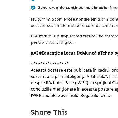
Generarea de conținut multimedia
: ima
Mulțumim
Școlii Profesionale Nr. 2 din Cah
acestor sesiuni de instruire care deschid no
Entuziasmul și implicarea tuturor ne insp
pentru viitorul digital.
#AI
#Educație
#LocuriDeMuncă
#Tehnolo
****************
Această postare este publicată în cadrul pro
sustenabile prin Inteligența Artificială”, fin
despre Război și Pace (IWPR) cu sprijinul Guv
concluziile menționate în această postare ap
IWPR sau ale Guvernului Regatului Unit.
Share This