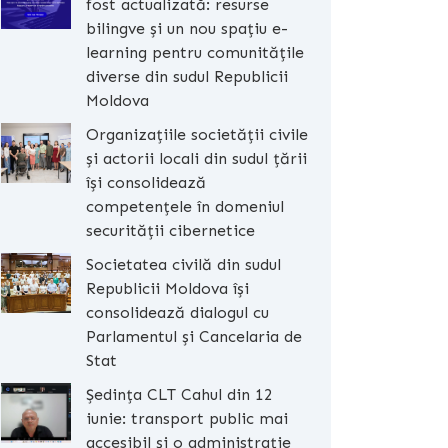
fost actualizată: resurse
bilingve și un nou spațiu e-
learning pentru comunitățile
diverse din sudul Republicii
Moldova
Organizațiile societății civile
și actorii locali din sudul țării
își consolidează
competențele în domeniul
securității cibernetice
Societatea civilă din sudul
Republicii Moldova își
consolidează dialogul cu
Parlamentul și Cancelaria de
Stat
Ședința CLT Cahul din 12
iunie: transport public mai
accesibil și o administrație