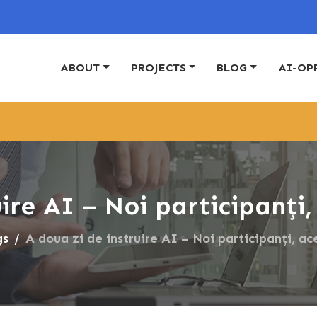
ABOUT
PROJECTS
BLOG
AI-OP
ire AI – Noi participanți
gs
A doua zi de instruire AI – Noi participanți, ac