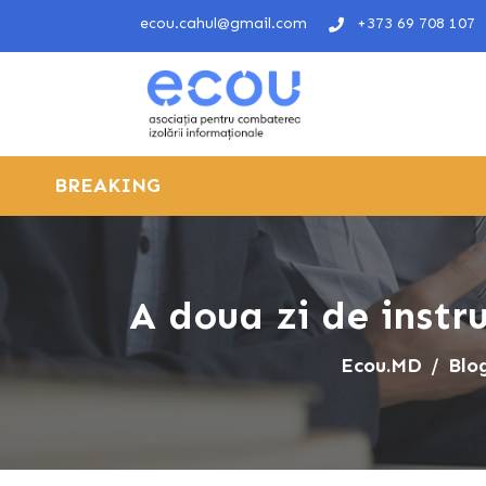
ecou.cahul@gmail.com
+373 69 708 107
BREAKING
A doua zi de instru
Ecou.MD
Blo