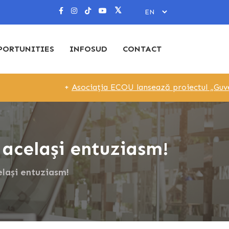
PORTUNITIES
INFOSUD
CONTACT
+
Asociația ECOU lansează proiectul „Guvernare Loc
, același entuziasm!
elași entuziasm!