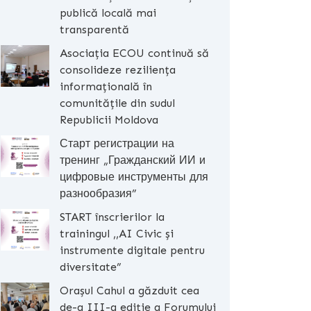
publică locală mai
transparentă
Asociația ECOU continuă să
consolideze reziliența
informațională în
comunitățile din sudul
Republicii Moldova
Старт регистрации на
тренинг „Гражданский ИИ и
цифровые инструменты для
разнообразия”
START înscrierilor la
trainingul ,,AI Civic și
instrumente digitale pentru
diversitate”
Orașul Cahul a găzduit cea
de-a III-a ediție a Forumului