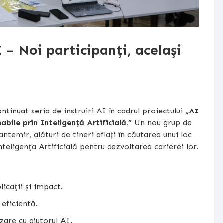
 – Noi participanți, același
inuat seria de instruiri AI în cadrul proiectului
„AI
bile prin Inteligență Artificială.”
Un nou grup de
temir, alături de tineri aflați în căutarea unui loc
teligența Artificială pentru dezvoltarea carierei lor.
licații și impact.
 eficientă.
zare cu ajutorul AI.