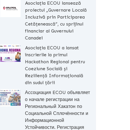
Asociația ECOU lansează
proiectul „Guvernare Locală
Incluzivă prin Participarea
Cetățenească”, cu sprijinul
financiar al Guvernului
Canadei
Asociația ECOU a lansat
înscrierile la primul
Hackathon Regional pentru
Coeziune Socială și
Reziliență Informațională
din sudul țării
Ассоциация ECOU объявляет
о начале регистрации на
Региональный Хакатон по
Социальной Сплочённости и
Информационной
Устойчивости. Регистрация