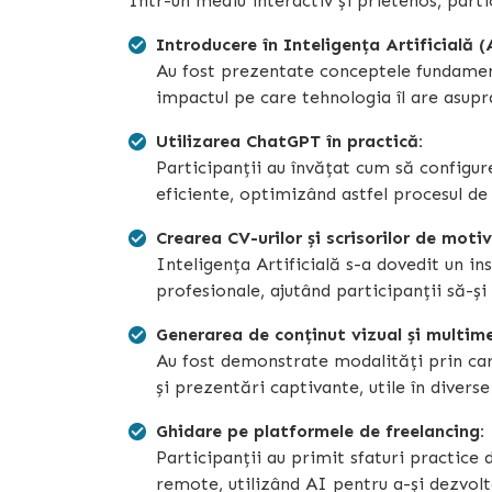
Într-un mediu interactiv și prietenos, part
Introducere în Inteligența Artificială (
Au fost prezentate conceptele fundamenta
impactul pe care tehnologia îl are asupra
Utilizarea ChatGPT în practică:
Participanții au învățat cum să configur
eficiente, optimizând astfel procesul de
Crearea CV-urilor și scrisorilor de motiv
Inteligența Artificială s-a dovedit un 
profesionale, ajutând participanții să-și
Generarea de conținut vizual și multim
Au fost demonstrate modalități prin care
și prezentări captivante, utile în divers
Ghidare pe platformele de freelancing:
Participanții au primit sfaturi practice
remote, utilizând AI pentru a-și dezvolta 