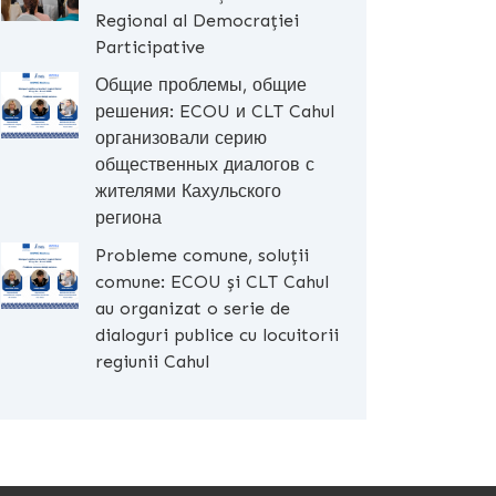
Regional al Democrației
Participative
Общие проблемы, общие
решения: ECOU и CLT Cahul
организовали серию
общественных диалогов с
жителями Кахульского
региона
Probleme comune, soluții
comune: ECOU și CLT Cahul
au organizat o serie de
dialoguri publice cu locuitorii
regiunii Cahul