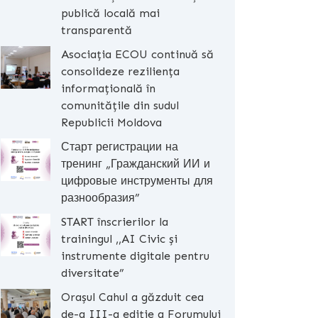
publică locală mai
transparentă
Asociația ECOU continuă să
consolideze reziliența
informațională în
comunitățile din sudul
Republicii Moldova
Старт регистрации на
тренинг „Гражданский ИИ и
цифровые инструменты для
разнообразия”
START înscrierilor la
trainingul ,,AI Civic și
instrumente digitale pentru
diversitate”
Orașul Cahul a găzduit cea
de-a III-a ediție a Forumului