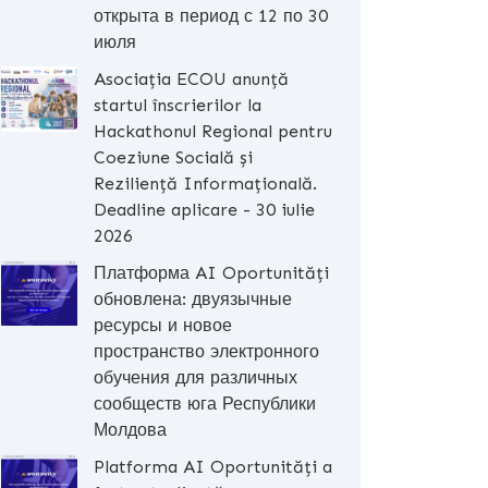
открыта в период с 12 по 30
июля
Asociația ECOU anunță
startul înscrierilor la
Hackathonul Regional pentru
Coeziune Socială și
Reziliență Informațională.
Deadline aplicare - 30 iulie
2026
Платформа AI Oportunități
обновлена: двуязычные
ресурсы и новое
пространство электронного
обучения для различных
сообществ юга Республики
Молдова
Platforma AI Oportunități a