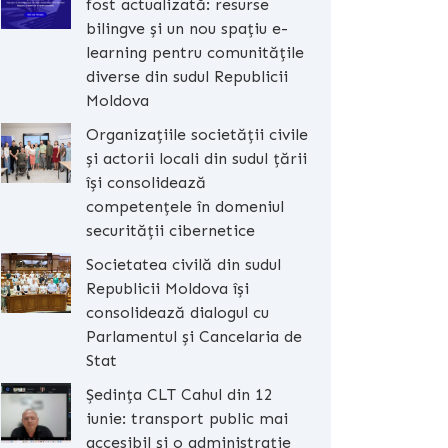
fost actualizată: resurse
bilingve și un nou spațiu e-
learning pentru comunitățile
diverse din sudul Republicii
Moldova
Organizațiile societății civile
și actorii locali din sudul țării
își consolidează
competențele în domeniul
securității cibernetice
Societatea civilă din sudul
Republicii Moldova își
consolidează dialogul cu
Parlamentul și Cancelaria de
Stat
Ședința CLT Cahul din 12
iunie: transport public mai
accesibil și o administrație