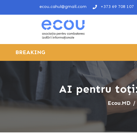
ecou.cahul@gmail.com
+373 69 708 107
BREAKING
AI pentru toți
Ecou.MD