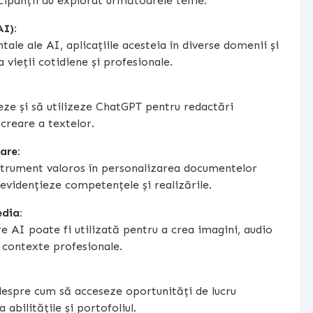
icipanții au explorat următoarele teme:
AI):
le ale AI, aplicațiile acesteia în diverse domenii și
 vieții cotidiene și profesionale.
eze și să utilizeze ChatGPT pentru redactări
 creare a textelor.
are:
instrument valoros în personalizarea documentelor
 evidențieze competențele și realizările.
edia:
 AI poate fi utilizată pentru a crea imagini, audio
e contexte profesionale.
 despre cum să acceseze oportunități de lucru
abilitățile și portofoliul.