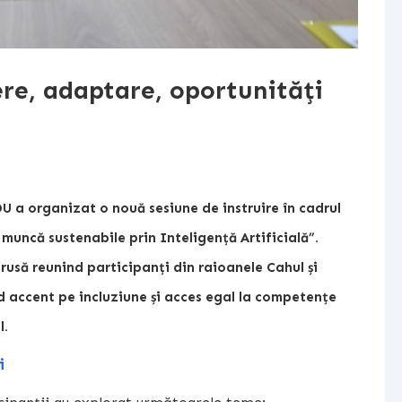
ere, adaptare, oportunități
U a organizat o nouă sesiune de instruire în cadrul
 muncă sustenabile prin Inteligență Artificială”
.
a rusă reunind participanți din raioanele Cahul și
nd accent pe incluziune și acces egal la competențe
l.
i