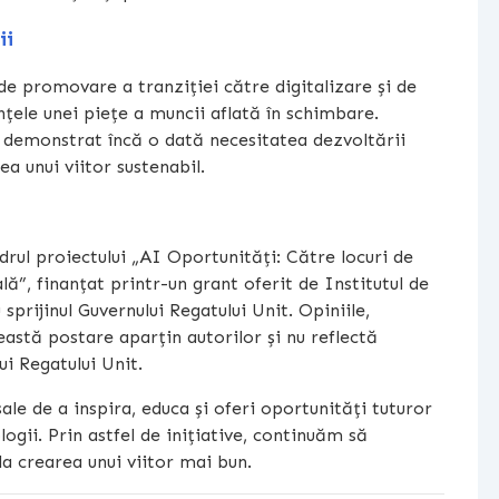
ii
e promovare a tranziției către digitalizare și de
ințele unei piețe a muncii aflată în schimbare.
u demonstrat încă o dată necesitatea dezvoltării
 unui viitor sustenabil.
adrul proiectului „AI Oportunități: Către locuri de
lă”, finanțat printr-un grant oferit de Institutul de
prijinul Guvernului Regatului Unit. Opiniile,
eastă postare aparțin autorilor și nu reflectă
i Regatului Unit.
e de a inspira, educa și oferi oportunități tuturor
ogii. Prin astfel de inițiative, continuăm să
la crearea unui viitor mai bun.