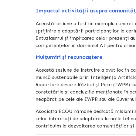
Impactul activității asupra comunităț
Această sesiune a fost un exemplu concret d
sprijinire a adaptării participanților la cer
Entuziasmul și implicarea celor prezenți a
competențelor în domeniul AI pentru crearea
Mulțumiri și recunoaștere
Această sesiune de instruire a avut loc în c
muncă sustenabile prin Inteligența Artificia
Raportare despre Război și Pace (IWPR) cu s
constatările și concluziile menționate în ac
neapărat pe cele ale IWPR sau ale Guvernulu
Asociația ECOU rămâne dedicată misiunii sal
celor interesați de adaptarea la noile tehnol
contribuim la dezvoltarea comunităților și 