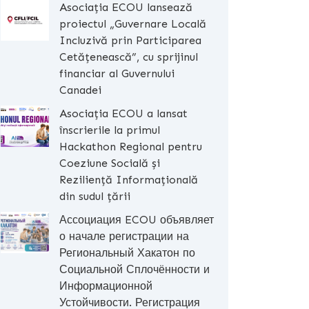
Asociația ECOU lansează
proiectul „Guvernare Locală
Incluzivă prin Participarea
Cetățenească”, cu sprijinul
financiar al Guvernului
Canadei
Asociația ECOU a lansat
înscrierile la primul
Hackathon Regional pentru
Coeziune Socială și
Reziliență Informațională
din sudul țării
Ассоциация ECOU объявляет
о начале регистрации на
Региональный Хакатон по
Социальной Сплочённости и
Информационной
Устойчивости. Регистрация