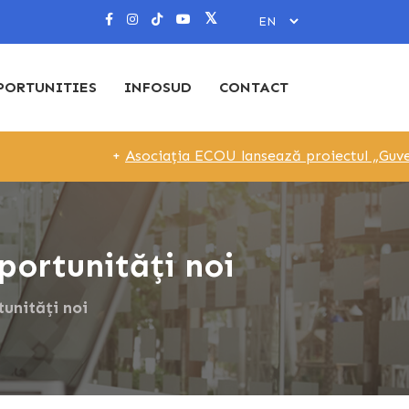
PORTUNITIES
INFOSUD
CONTACT
+
Asociația ECOU lansează proiectul „Guvernare Loc
portunități noi
tunități noi