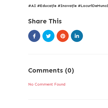
#AI #Educație #Inovație #LocuriDeMunc
Share This
Comments (0)
No Comment Found