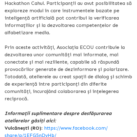
Hackathon Cahul. Participanții au avut posibilitatea să
exploreze modul în care instrumentele bazate pe
inteligență artificială pot contribui la verificarea
informațiilor și la dezvoltarea competențelor de
alfabetizare media.
Prin aceste activități, Asociația ECOU contribuie la
dezvoltarea unor comunități mai informate, mai
conectate și mai reziliente, capabile să răspundă
provocărilor generate de dezinformare și polarizare.
Totodată, atelierele au creat spații de dialog și schimb
de experiență între participanți din diferite
comunități, încurajând colaborarea și înțelegerea
reciprocă.
Informații suplimentare despre desfășurarea
atelierelor găsiți aici:
Vulcănești (RO)
:
https://www.facebook.com/
share/p/1EFG5nDvHb/