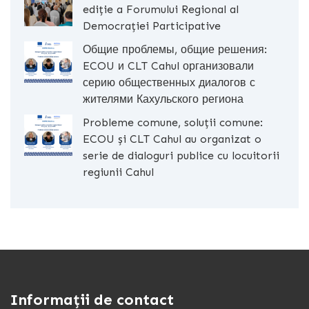
ediție a Forumului Regional al
Democrației Participative
Общие проблемы, общие решения:
ECOU и CLT Cahul организовали
серию общественных диалогов с
жителями Кахульского региона
Probleme comune, soluții comune:
ECOU și CLT Cahul au organizat o
serie de dialoguri publice cu locuitorii
regiunii Cahul
Informații de contact