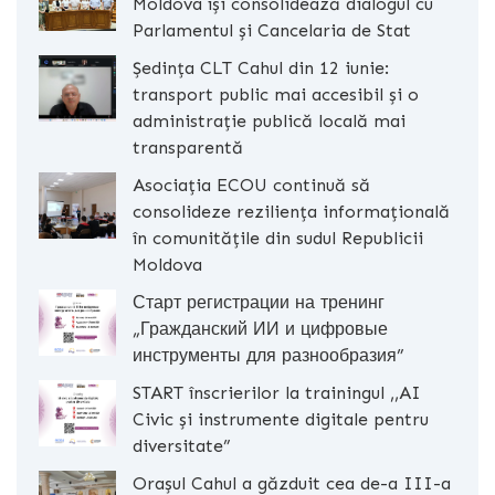
Moldova își consolidează dialogul cu
Parlamentul și Cancelaria de Stat
Ședința CLT Cahul din 12 iunie:
transport public mai accesibil și o
administrație publică locală mai
transparentă
Asociația ECOU continuă să
consolideze reziliența informațională
în comunitățile din sudul Republicii
Moldova
Старт регистрации на тренинг
„Гражданский ИИ и цифровые
инструменты для разнообразия”
START înscrierilor la trainingul ,,AI
Civic și instrumente digitale pentru
diversitate”
Orașul Cahul a găzduit cea de-a III-a