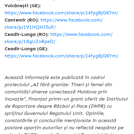
Vulcănești (GE)
:
https://www.facebook.com/share/p/14fygBJGKYm/
Cantemir (RO)
:
https://www.facebook.com/
share/p/1V1HQH35uP/
Ceadîr-Lunga (RO)
:
https://www.facebook.com/
share/p/1BgUZnRpeD/
Ceadîr-Lunga (GE)
:
https://www.facebook.com/share/p/14fygBJGKYm/
Această informație este publicată în cadrul
proiectului „AI fără granițe: Tineri și femei din
comunități diverse conectează Moldova prin
inovație”, finanțat printr-un grant oferit de Institutul
de Raportare despre Război și Pace (IWPR) cu
sprijinul Guvernului Regatului Unit. Opiniile,
constatările și concluziile menționate în această
postare aparțin autorilor și nu reflectă neapărat pe