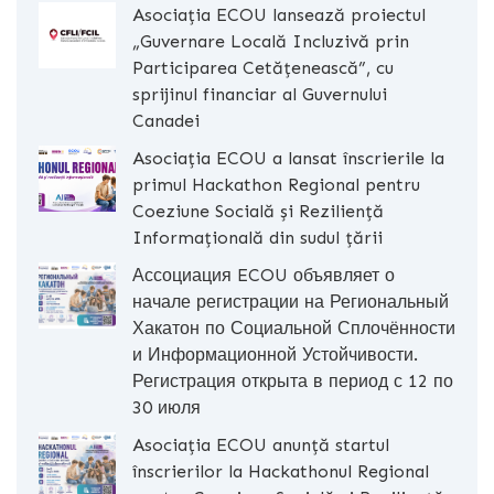
Asociația ECOU lansează proiectul
„Guvernare Locală Incluzivă prin
Participarea Cetățenească”, cu
sprijinul financiar al Guvernului
Canadei
Asociația ECOU a lansat înscrierile la
primul Hackathon Regional pentru
Coeziune Socială și Reziliență
Informațională din sudul țării
Ассоциация ECOU объявляет о
начале регистрации на Региональный
Хакатон по Социальной Сплочённости
и Информационной Устойчивости.
Регистрация открыта в период с 12 по
30 июля
Asociația ECOU anunță startul
înscrierilor la Hackathonul Regional