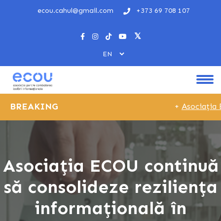
ecou.cahul@gmail.com
+373 69 708 107
BREAKING
+
Asociația E
Asociația ECOU continuă
să consolideze reziliența
informațională în