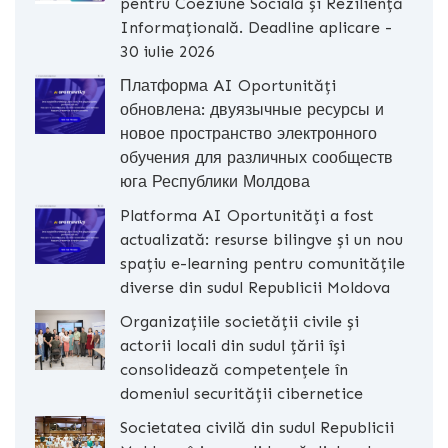
pentru Coeziune Socială și Reziliență
Informațională. Deadline aplicare -
30 iulie 2026
Платформа AI Oportunități
обновлена: двуязычные ресурсы и
новое пространство электронного
обучения для различных сообществ
юга Республики Молдова
Platforma AI Oportunități a fost
actualizată: resurse bilingve și un nou
spațiu e-learning pentru comunitățile
diverse din sudul Republicii Moldova
Organizațiile societății civile și
actorii locali din sudul țării își
consolidează competențele în
domeniul securității cibernetice
Societatea civilă din sudul Republicii