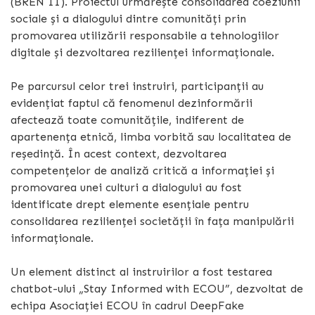
(BREN II). Proiectul urmărește consolidarea coeziunii
sociale și a dialogului dintre comunități prin
promovarea utilizării responsabile a tehnologiilor
digitale și dezvoltarea rezilienței informaționale.
Pe parcursul celor trei instruiri, participanții au
evidențiat faptul că fenomenul dezinformării
afectează toate comunitățile, indiferent de
apartenența etnică, limba vorbită sau localitatea de
reședință. În acest context, dezvoltarea
competențelor de analiză critică a informației și
promovarea unei culturi a dialogului au fost
identificate drept elemente esențiale pentru
consolidarea rezilienței societății în fața manipulării
informaționale.
Un element distinct al instruirilor a fost testarea
chatbot-ului „Stay Informed with ECOU”, dezvoltat de
echipa Asociației ECOU în cadrul DeepFake