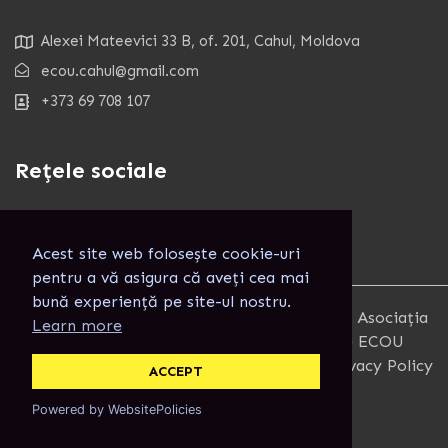
Alexei Mateevici 33 B, of. 201, Cahul, Moldova
ecou.cahul@gmail.com
+373 69 708 107
Rețele sociale
Acest site web folosește cookie-uri
pentru a vă asigura că aveți cea mai
bună experiență pe site-ul nostru.
Copyright 2025. Toate Drepturile rezervate. Asociația
Learn more
pentru Combaterea Izolării Informaționale ECOU
Terms and Conditions
Privacy Policy
ACCEPT
Powered by WebsitePolicies