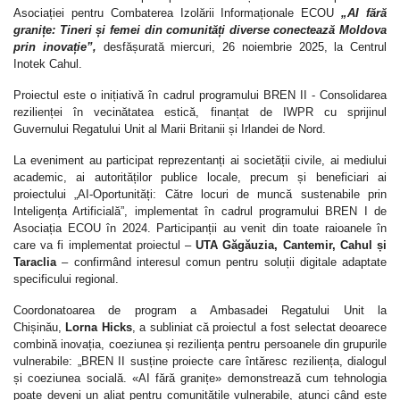
Asociației pentru Combaterea Izolării Informaționale ECOU
„AI fără
granițe: Tineri și femei din comunități diverse conectează Moldova
prin inovație”,
desfășurată miercuri, 26 noiembrie 2025, la Centrul
Inotek Cahul.
Proiectul este o inițiativă în cadrul programului BREN II - Consolidarea
rezilienței în vecinătatea estică, finanțat de IWPR cu sprijinul
Guvernului Regatului Unit al Marii Britanii și Irlandei de Nord.
La eveniment au participat reprezentanți ai societății civile, ai mediului
academic, ai autorităților publice locale, precum și beneficiari ai
proiectului „AI-Oportunități: Către locuri de muncă sustenabile prin
Inteligența Artificială”, implementat în cadrul programului BREN I de
Asociația ECOU în 2024. Participanții au venit din toate raioanele în
care va fi implementat proiectul –
UTA Găgăuzia, Cantemir, Cahul și
Taraclia
– confirmând interesul comun pentru soluții digitale adaptate
specificului regional.
Coordonatoarea de program a Ambasadei Regatului Unit la
Chișinău,
Lorna Hicks
, a subliniat că proiectul a fost selectat deoarece
combină inovația, coeziunea și reziliența pentru persoanele din grupurile
vulnerabile: „BREN II susține proiecte care întăresc reziliența, dialogul
și coeziunea socială. «AI fără granițe» demonstrează cum tehnologia
poate deveni un aliat pentru comunitățile vulnerabile, atunci când este