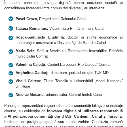
În cadrul panelului „Inovația digitală pentru coeziune socială și
consolidarea încrederii între comunități diverse”, au intervenit:
Pavel Groza,
Președintele Raionului Cahul
Tatiana Romaniuc,
Viceprimara Primăriei mun. Cahul
Roșca-Sadurschi Liudmila
, doctor în științe economice și
conferențiar universitar a Universității de Stat din Cahul
Maria Seiz
, Șefă a Serviciului Promovarea Investițiilor, Primăria
municipiului Comrat
Valentina Caledji
, Centrul European „Pro-Europa” Comrat
Anghelina Gaidarji
, directoare, portalul de știri TUK.MD
Vitalii Caireac
, Filiala Taraclia a Universității „Angel Kanchev”
din Ruse
Nicolae Mocanu
, administrator, Centrul Inotek Cahul
Paneliștii, reprezentând regiuni diferite cu comunități bilingve și instituții
diverse, au evidențiat că
inovarea digitală și utilizarea responsabilă
a AI pot apropia comunități din UTAG, Cantemir, Cahul și Taraclia
.
Indiferent de poziția geografică sau limbile vorbite. Concluzia comună