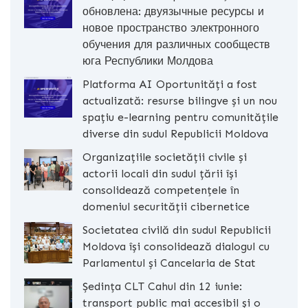
обновлена: двуязычные ресурсы и
новое пространство электронного
обучения для различных сообществ
юга Республики Молдова
Platforma AI Oportunități a fost
actualizată: resurse bilingve și un nou
spațiu e-learning pentru comunitățile
diverse din sudul Republicii Moldova
Organizațiile societății civile și
actorii locali din sudul țării își
consolidează competențele în
domeniul securității cibernetice
Societatea civilă din sudul Republicii
Moldova își consolidează dialogul cu
Parlamentul și Cancelaria de Stat
Ședința CLT Cahul din 12 iunie:
transport public mai accesibil și o