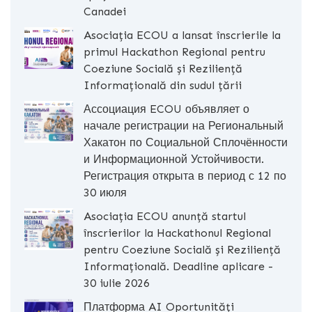
Canadei
Asociația ECOU a lansat înscrierile la
primul Hackathon Regional pentru
Coeziune Socială și Reziliență
Informațională din sudul țării
Ассоциация ECOU объявляет о
начале регистрации на Региональный
Хакатон по Социальной Сплочённости
и Информационной Устойчивости.
Регистрация открыта в период с 12 по
30 июля
Asociația ECOU anunță startul
înscrierilor la Hackathonul Regional
pentru Coeziune Socială și Reziliență
Informațională. Deadline aplicare -
30 iulie 2026
Платформа AI Oportunități