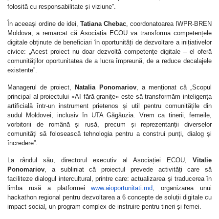
folosită cu responsabilitate și viziune”.
În aceeași ordine de idei,
Tatiana Chebac
, coordonatoarea IWPR-BREN
Moldova, a remarcat că Asociația ECOU va transforma competențele
digitale obținute de beneficiari în oportunități de dezvoltare a inițiativelor
civice: „Acest proiect nu doar dezvoltă competențe digitale – el oferă
comunităților oportunitatea de a lucra împreună, de a reduce decalajele
existente”.
Managerul de proiect,
Natalia Ponomariov
, a menționat că „Scopul
principal al proiectului «AI fără granițe» este să transformăm inteligența
artificială într-un instrument prietenos și util pentru comunitățile din
sudul Moldovei, inclusiv în UTA Găgăuzia. Vrem ca tinerii, femeile,
vorbitorii de română și rusă, precum și reprezentanții diverselor
comunități să folosească tehnologia pentru a construi punți, dialog și
încredere”.
La rândul său, directorul executiv al Asociației ECOU,
Vitalie
Ponomariov
, a subliniat că proiectul prevede activități care să
faciliteze dialogul intercultural, printre care: actualizarea și traducerea în
limba rusă a platformei
www.aioportunitati.md
, organizarea unui
hackathon regional pentru dezvoltarea a 6 concepte de soluții digitale cu
impact social, un program complex de instruire pentru tineri și femei.