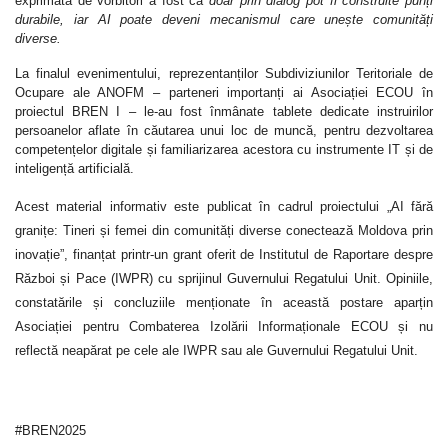
exprimată de vorbitori a fost că
doar prin dialog pot fi construite punți
durabile, iar AI poate deveni mecanismul care unește comunități
diverse.
La finalul evenimentului, reprezentanților Subdiviziunilor Teritoriale de
Ocupare ale ANOFM – parteneri importanți ai Asociației ECOU în
proiectul BREN I – le-au fost înmânate tablete dedicate instruirilor
persoanelor aflate în căutarea unui loc de muncă, pentru dezvoltarea
competențelor digitale și familiarizarea acestora cu instrumente IT și de
inteligență artificială.
Acest material informativ este publicat în cadrul proiectului „AI fără
granițe: Tineri și femei din comunități diverse conectează Moldova prin
inovație”, finanțat printr-un grant oferit de Institutul de Raportare despre
Război și Pace (IWPR) cu sprijinul Guvernului Regatului Unit. Opiniile,
constatările și concluziile menționate în această postare aparțin
Asociației pentru Combaterea Izolării Informaționale ECOU și nu
reflectă neapărat pe cele ale IWPR sau ale Guvernului Regatului Unit.
#BREN2025