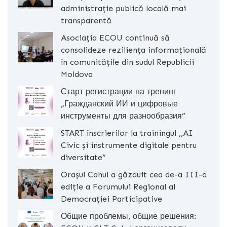
administrație publică locală mai
transparentă
Asociația ECOU continuă să
consolideze reziliența informațională
în comunitățile din sudul Republicii
Moldova
Старт регистрации на тренинг
„Гражданский ИИ и цифровые
инструменты для разнообразия”
START înscrierilor la trainingul ,,AI
Civic și instrumente digitale pentru
diversitate”
Orașul Cahul a găzduit cea de-a III-a
ediție a Forumului Regional al
Democrației Participative
Общие проблемы, общие решения: