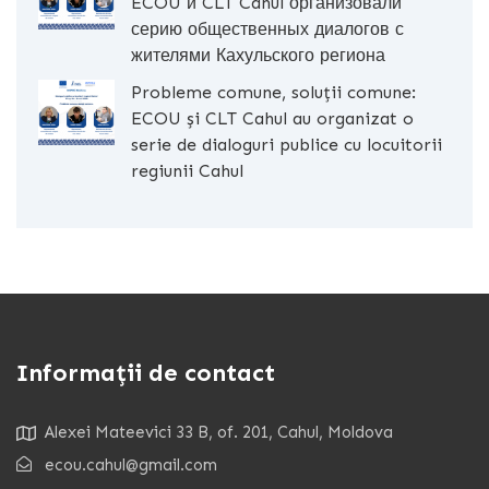
ECOU и CLT Cahul организовали
серию общественных диалогов с
жителями Кахульского региона
Probleme comune, soluții comune:
ECOU și CLT Cahul au organizat o
serie de dialoguri publice cu locuitorii
regiunii Cahul
Informații de contact
Alexei Mateevici 33 B, of. 201, Cahul, Moldova
ecou.cahul@gmail.com