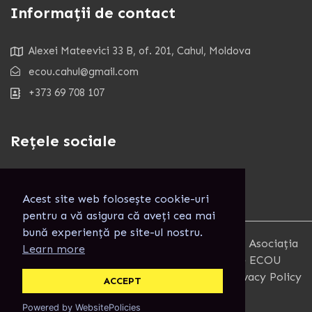
Informații de contact
Alexei Mateevici 33 B, of. 201, Cahul, Moldova
ecou.cahul@gmail.com
+373 69 708 107
Rețele sociale
Acest site web folosește cookie-uri
pentru a vă asigura că aveți cea mai
bună experiență pe site-ul nostru.
Copyright 2025. Toate Drepturile rezervate. Asociația
Learn more
pentru Combaterea Izolării Informaționale ECOU
Terms and Conditions
Privacy Policy
ACCEPT
Powered by WebsitePolicies