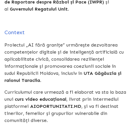
de Raportare despre Război și Pace (IWPR)
și
al
Guvernului Regatului Unit
.
Context
Proiectul „AI fără granițe” urmărește dezvoltarea
competențelor digitale și de inteligență artificială cu
aplicabilitate civică, consolidarea rezilienței
informaționale și promovarea coeziunii sociale în
sudul Republicii Moldova, inclusiv în
UTA Găgăuzia și
raionul Taraclia
.
Curriculumul care urmează a fi elaborat va sta la baza
unui
curs video educațional
, livrat prin intermediul
platformei
AIOPORTUNITATI.MD
, și va fi destinat
tinerilor, femeilor și grupurilor vulnerabile din
comunități diverse.