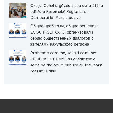
Orașul Cahul a găzduit cea de-a III-a
ediție a Forumului Regional al
Democrației Participative
Общие проблемы, общие решения:
ECOU и CLT Cahul организовали
серию общественных диалогов с
жителями Кахульского региона
Probleme comune, soluții comune:
ECOU și CLT Cahul au organizat o
serie de dialoguri publice cu locuitorii
regiunii Cahul