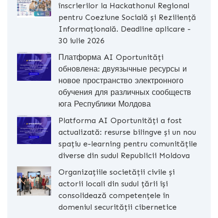
înscrierilor la Hackathonul Regional
pentru Coeziune Socială și Reziliență
Informațională. Deadline aplicare -
30 iulie 2026
Платформа AI Oportunități
обновлена: двуязычные ресурсы и
новое пространство электронного
обучения для различных сообществ
юга Республики Молдова
Platforma AI Oportunități a fost
actualizată: resurse bilingve și un nou
spațiu e-learning pentru comunitățile
diverse din sudul Republicii Moldova
Organizațiile societății civile și
actorii locali din sudul țării își
consolidează competențele în
domeniul securității cibernetice