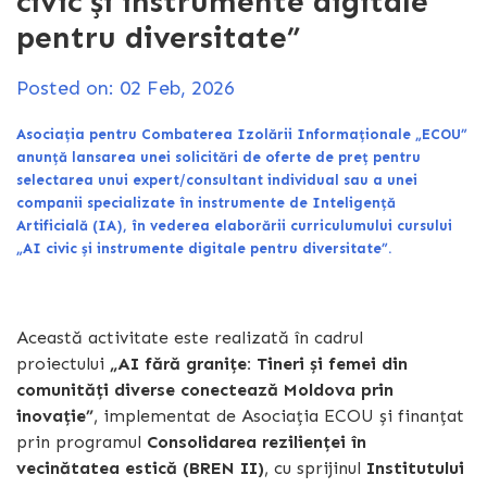
civic și instrumente digitale
pentru diversitate”
Posted on: 02 Feb, 2026
Asociația pentru Combaterea Izolării Informaționale „ECOU”
anunță lansarea unei solicitări de oferte de preț pentru
selectarea unui expert/consultant individual sau a unei
companii specializate în instrumente de Inteligență
Artificială (IA), în vederea elaborării curriculumului cursului
„AI civic și instrumente digitale pentru diversitate”.
Această activitate este realizată în cadrul
proiectului
„AI fără granițe: Tineri și femei din
comunități diverse conectează Moldova prin
inovație”
, implementat de Asociația ECOU și finanțat
prin programul
Consolidarea rezilienței în
vecinătatea estică (BREN II)
, cu sprijinul
Institutului