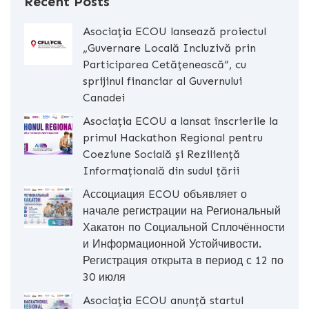
Recent Posts
Asociația ECOU lansează proiectul
„Guvernare Locală Incluzivă prin
Participarea Cetățenească”, cu
sprijinul financiar al Guvernului
Canadei
Asociația ECOU a lansat înscrierile la
primul Hackathon Regional pentru
Coeziune Socială și Reziliență
Informațională din sudul țării
Ассоциация ECOU объявляет о
начале регистрации на Региональный
Хакатон по Социальной Сплочённости
и Информационной Устойчивости.
Регистрация открыта в период с 12 по
30 июля
Asociația ECOU anunță startul