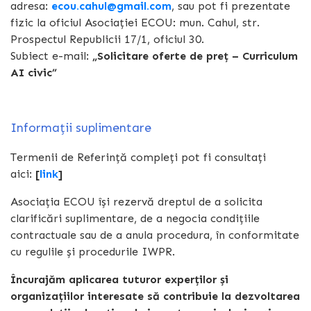
adresa:
ecou.cahul@gmail.com
, sau pot fi prezentate
fizic la oficiul Asociației ECOU: mun. Cahul, str.
Prospectul Republicii 17/1, oficiul 30.
Subiect e-mail:
„Solicitare oferte de preț – Curriculum
AI civic”
Informații suplimentare
Termenii de Referință compleți pot fi consultați
aici:
[
link
]
Asociația ECOU își rezervă dreptul de a solicita
clarificări suplimentare, de a negocia condițiile
contractuale sau de a anula procedura, în conformitate
cu regulile și procedurile IWPR.
Încurajăm aplicarea tuturor experților și
organizațiilor interesate să contribuie la dezvoltarea