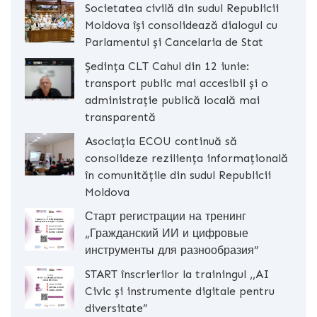
Societatea civilă din sudul Republicii
Moldova își consolidează dialogul cu
Parlamentul și Cancelaria de Stat
Ședința CLT Cahul din 12 iunie:
transport public mai accesibil și o
administrație publică locală mai
transparentă
Asociația ECOU continuă să
consolideze reziliența informațională
în comunitățile din sudul Republicii
Moldova
Старт регистрации на тренинг
„Гражданский ИИ и цифровые
инструменты для разнообразия”
START înscrierilor la trainingul ,,AI
Civic și instrumente digitale pentru
diversitate”