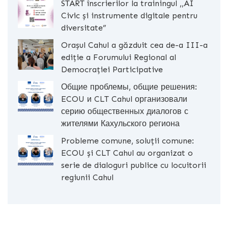
START înscrierilor la trainingul ,,AI
Civic și instrumente digitale pentru
diversitate”
Orașul Cahul a găzduit cea de-a III-a
ediție a Forumului Regional al
Democrației Participative
Общие проблемы, общие решения:
ECOU и CLT Cahul организовали
серию общественных диалогов с
жителями Кахульского региона
Probleme comune, soluții comune:
ECOU și CLT Cahul au organizat o
serie de dialoguri publice cu locuitorii
regiunii Cahul