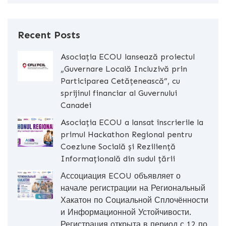
Recent Posts
Asociația ECOU lansează proiectul
„Guvernare Locală Incluzivă prin
Participarea Cetățenească”, cu
sprijinul financiar al Guvernului
Canadei
Asociația ECOU a lansat înscrierile la
primul Hackathon Regional pentru
Coeziune Socială și Reziliență
Informațională din sudul țării
Ассоциация ECOU объявляет о
начале регистрации на Региональный
Хакатон по Социальной Сплочённости
и Информационной Устойчивости.
Регистрация открыта в период с 12 по