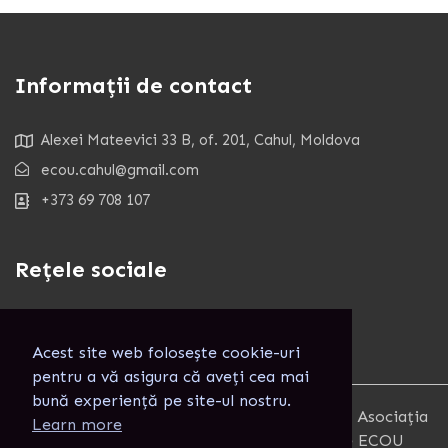
Informații de contact
Alexei Mateevici 33 B, of. 201, Cahul, Moldova
ecou.cahul@gmail.com
+373 69 708 107
Rețele sociale
Acest site web folosește cookie-uri
pentru a vă asigura că aveți cea mai
bună experiență pe site-ul nostru.
Copyright 2025. Toate Drepturile rezervate. Asociația
Learn more
pentru Combaterea Izolării Informaționale ECOU