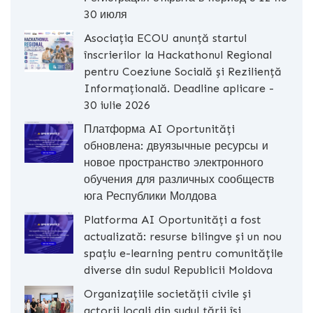
30 июля
Asociația ECOU anunță startul
înscrierilor la Hackathonul Regional
pentru Coeziune Socială și Reziliență
Informațională. Deadline aplicare -
30 iulie 2026
Платформа AI Oportunități
обновлена: двуязычные ресурсы и
новое пространство электронного
обучения для различных сообществ
юга Республики Молдова
Platforma AI Oportunități a fost
actualizată: resurse bilingve și un nou
spațiu e-learning pentru comunitățile
diverse din sudul Republicii Moldova
Organizațiile societății civile și
actorii locali din sudul țării își