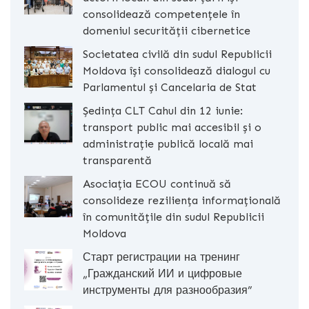
consolidează competențele în
domeniul securității cibernetice
Societatea civilă din sudul Republicii
Moldova își consolidează dialogul cu
Parlamentul și Cancelaria de Stat
Ședința CLT Cahul din 12 iunie:
transport public mai accesibil și o
administrație publică locală mai
transparentă
Asociația ECOU continuă să
consolideze reziliența informațională
în comunitățile din sudul Republicii
Moldova
Старт регистрации на тренинг
„Гражданский ИИ и цифровые
инструменты для разнообразия”