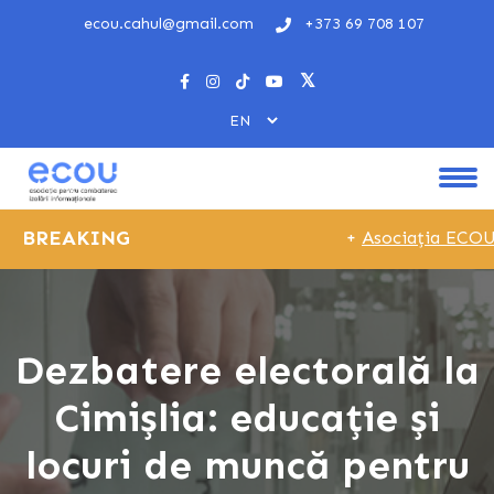
ecou.cahul@gmail.com
+373 69 708 107
BREAKING
+
Asociația ECOU l
Dezbatere electorală la
Cimișlia: educație și
locuri de muncă pentru