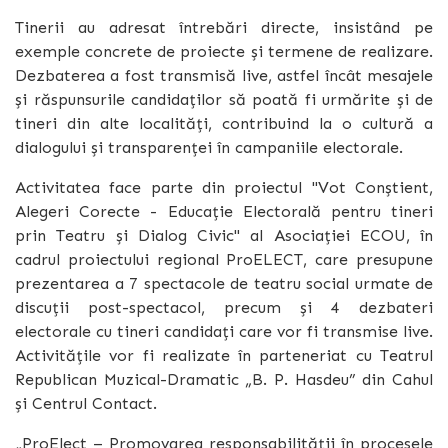
Tinerii au adresat întrebări directe, insistând pe
exemple concrete de proiecte și termene de realizare.
Dezbaterea a fost transmisă live, astfel încât mesajele
și răspunsurile candidaților să poată fi urmărite și de
tineri din alte localități, contribuind la o cultură a
dialogului și transparenței în campaniile electorale.
Activitatea face parte din proiectul "Vot Conștient,
Alegeri Corecte - Educație Electorală pentru tineri
prin Teatru și Dialog Civic" al
Asociației ECOU, în
cadrul proiectului regional ProELECT, care
presupune
prezentarea a 7 spectacole de teatru social urmate de
discuții post-spectacol, precum și 4 dezbateri
electorale cu tineri candidați care vor fi transmise live.
Activitățile vor fi realizate în parteneriat cu Teatrul
Republican Muzical-Dramatic „B. P. Hasdeu” din Cahul
și Centrul Contact.
„ProElect – Promovarea responsabilității în procesele