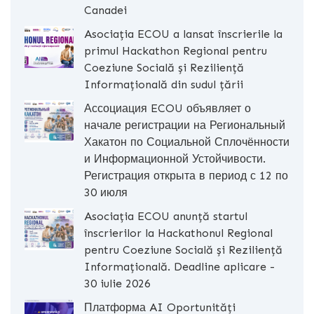
Canadei
Asociația ECOU a lansat înscrierile la
primul Hackathon Regional pentru
Coeziune Socială și Reziliență
Informațională din sudul țării
Ассоциация ECOU объявляет о
начале регистрации на Региональный
Хакатон по Социальной Сплочённости
и Информационной Устойчивости.
Регистрация открыта в период с 12 по
30 июля
Asociația ECOU anunță startul
înscrierilor la Hackathonul Regional
pentru Coeziune Socială și Reziliență
Informațională. Deadline aplicare -
30 iulie 2026
Платформа AI Oportunități