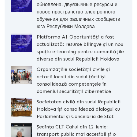
обновлена: двуязычные ресурсы и
новое пространство электронного
обучения для различных сообществ
юга Республики Молдова
Platforma AI Oportunități a fost
actualizată: resurse bilingve și un nou
spațiu e-learning pentru comunitățile
diverse din sudul Republicii Moldova
Organizațiile societății civile și
actorii locali din sudul țării își
consolidează competențele în
domeniul securității cibernetice
Societatea civilă din sudul Republicii
Moldova își consolidează dialogul cu
Parlamentul și Cancelaria de Stat
Ședința CLT Cahul din 12 iunie:
transport public mai accesibil și o