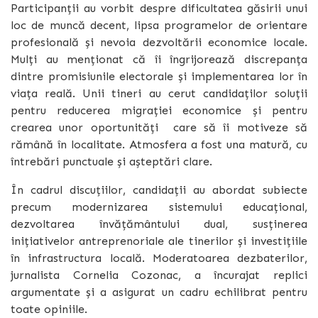
Participanții au vorbit despre dificultatea găsirii unui
loc de muncă decent, lipsa programelor de orientare
profesională și nevoia dezvoltării economice locale.
Mulți au menționat că îi îngrijorează discrepanța
dintre promisiunile electorale și implementarea lor în
viața reală. Unii tineri au cerut candidaților soluții
pentru reducerea migrației economice și pentru
crearea unor oportunități care să îi motiveze să
rămână în localitate. Atmosfera a fost una matură, cu
întrebări punctuale și așteptări clare.
În cadrul discuțiilor, candidații au abordat subiecte
precum modernizarea sistemului educațional,
dezvoltarea învățământului dual, susținerea
inițiativelor antreprenoriale ale tinerilor și investițiile
în infrastructura locală. Moderatoarea dezbaterilor,
jurnalista Cornelia Cozonac, a încurajat replici
argumentate și a asigurat un cadru echilibrat pentru
toate opiniile.