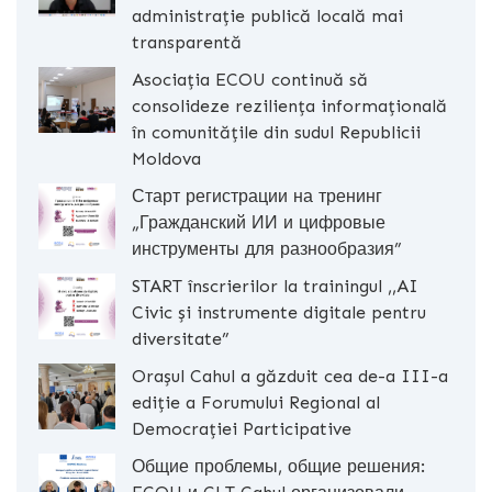
administrație publică locală mai
transparentă
Asociația ECOU continuă să
consolideze reziliența informațională
în comunitățile din sudul Republicii
Moldova
Старт регистрации на тренинг
„Гражданский ИИ и цифровые
инструменты для разнообразия”
START înscrierilor la trainingul ,,AI
Civic și instrumente digitale pentru
diversitate”
Orașul Cahul a găzduit cea de-a III-a
ediție a Forumului Regional al
Democrației Participative
Общие проблемы, общие решения: