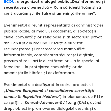
ECOU
, a organizat dialogul public „Dezinformarea și
securitatea cibernetică – Cum să identificăm și să
contracarăm știrile false și amenințările online”.
Evenimentul a reunit reprezentanți ai administrației
publice locale, ai mediului academic, ai societății
civile, comunităților religioase și ai sectorului privat
din Cahul și din regiune. Discuțiile au vizat
recunoașterea și contracararea manipulării
informaționale, consolidarea siguranței digitale,
precum și rolul activ al cetățenilor – a în special al
femeilor – în protejarea comunităților de
amenințările hibride și dezinformare.
Evenimentul s-a desfășurat în cadrul proiectului
„Uniunea Europeană și consolidarea securității
umane în Republica Moldova”
, implementat de
PISA
cu sprijinul
Konrad-Adenauer-Stiftung (KAS)
, având
drept obiectiv promovarea dialogului deschis și a