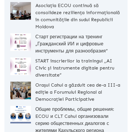
Asociația ECOU continuă să
consolideze reziliența informațională
în comunitățile din sudul Republicii
Moldova
Старт регистрации на тренинг
„Гражданский ИИ и цифровые
инструменты для разнообразия”
START înscrierilor la trainingul ,,AI
Civic și instrumente digitale pentru
diversitate”
Orașul Cahul a găzduit cea de-a III-a
ediție a Forumului Regional al
Democrației Participative
Общие проблемы, общие решения:
ECOU и CLT Cahul организовали
серию общественных диалогов с
жителями Кахульского региона