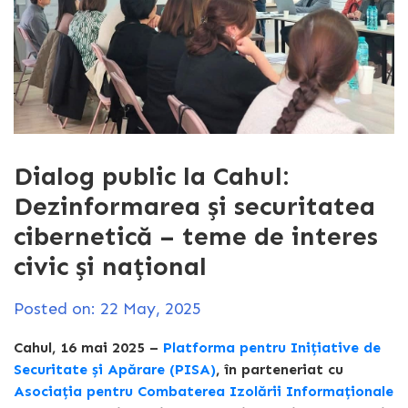
Dialog public la Cahul:
Dezinformarea și securitatea
cibernetică – teme de interes
civic și național
Posted on: 22 May, 2025
Cahul, 16 mai 2025 –
Platforma pentru Inițiative de
Securitate și Apărare (PISA)
, în parteneriat cu
Asociația pentru Combaterea Izolării Informaționale