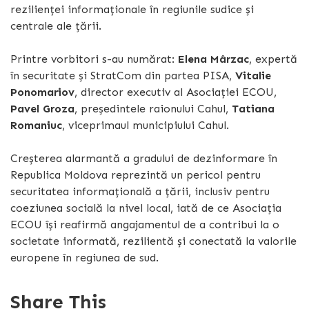
rezilienței informaționale în regiunile sudice și
centrale ale țării.
Printre vorbitori s-au numărat:
Elena Mârzac
, expertă
în securitate și StratCom din partea PISA,
Vitalie
Ponomariov
, director executiv al Asociației ECOU,
Pavel Groza
, președintele raionului Cahul,
Tatiana
Romaniuc
, viceprimaul municipiului Cahul.
Creșterea alarmantă a gradului de dezinformare în
Republica Moldova reprezintă un pericol pentru
securitatea informațională a țării, inclusiv pentru
coeziunea socială la nivel local, iată de ce Asociația
ECOU își reafirmă angajamentul de a contribui la o
societate informată, rezilientă și conectată la valorile
europene în regiunea de sud.
Share This