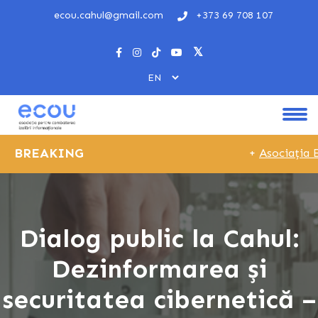
ecou.cahul@gmail.com
+373 69 708 107
BREAKING
+
Asociația E
Dialog public la Cahul:
Dezinformarea și
securitatea cibernetică –