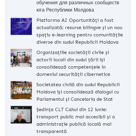
обучения для различных сообществ
юга Республики Молдова
Platforma AI Oportunități a fost
actualizată: resurse bilingve și un nou
spațiu e-learning pentru comunitățile
diverse din sudul Republicii Moldova
Organizațiile societății civile și
actorii locali din sudul țării își
consolidează competențele în
domeniul securității cibernetice
Societatea civilă din sudul Republicii
Moldova își consolidează dialogul cu
Parlamentul și Cancelaria de Stat
Ședința CLT Cahul din 12 iunie:
transport public mai accesibil și o
administrație publică locală mai
transparentă