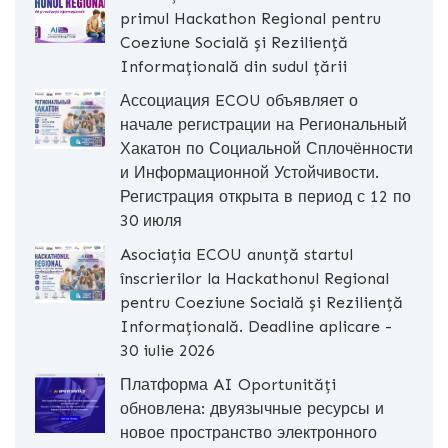
primul Hackathon Regional pentru
Coeziune Socială și Reziliență
Informațională din sudul țării
Ассоциация ECOU объявляет о
начале регистрации на Региональный
Хакатон по Социальной Сплочённости
и Информационной Устойчивости.
Регистрация открыта в период с 12 по
30 июля
Asociația ECOU anunță startul
înscrierilor la Hackathonul Regional
pentru Coeziune Socială și Reziliență
Informațională. Deadline aplicare -
30 iulie 2026
Платформа AI Oportunități
обновлена: двуязычные ресурсы и
новое пространство электронного