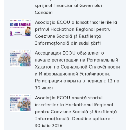
sprijinul financiar al Guvernului
Canadei
Asociația ECOU a lansat înscrierile la
primul Hackathon Regional pentru
Coeziune Socială și Reziliență
Informațională din sudul țării
Ассоциация ECOU объявляет о
начале регистрации на Региональный
Хакатон по Социальной Сплочённости
и Информационной Устойчивости.
Регистрация открыта в период с 12 по
30 июля
Asociația ECOU anunță startul
înscrierilor la Hackathonul Regional
pentru Coeziune Socială și Reziliență
Informațională. Deadline aplicare -
30 iulie 2026