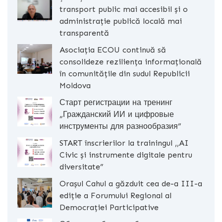
transport public mai accesibil și o
administrație publică locală mai
transparentă
Asociația ECOU continuă să
consolideze reziliența informațională
în comunitățile din sudul Republicii
Moldova
Старт регистрации на тренинг
„Гражданский ИИ и цифровые
инструменты для разнообразия”
START înscrierilor la trainingul ,,AI
Civic și instrumente digitale pentru
diversitate”
Orașul Cahul a găzduit cea de-a III-a
ediție a Forumului Regional al
Democrației Participative