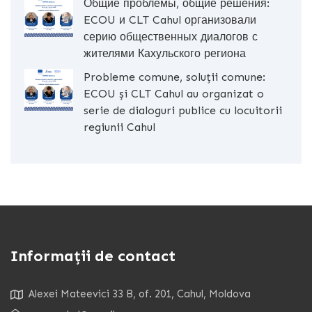
Общие проблемы, общие решения:
ECOU и CLT Cahul организовали
серию общественных диалогов с
жителями Кахульского региона
Probleme comune, soluții comune:
ECOU și CLT Cahul au organizat o
serie de dialoguri publice cu locuitorii
regiunii Cahul
Informații de contact
Alexei Mateevici 33 B, of. 201, Cahul, Moldova