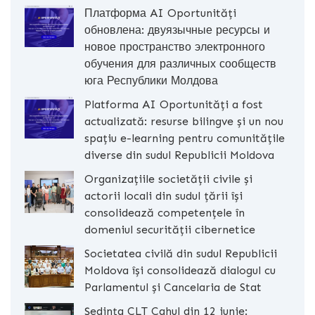
Платформа AI Oportunități
обновлена: двуязычные ресурсы и
новое пространство электронного
обучения для различных сообществ
юга Республики Молдова
Platforma AI Oportunități a fost
actualizată: resurse bilingve și un nou
spațiu e-learning pentru comunitățile
diverse din sudul Republicii Moldova
Organizațiile societății civile și
actorii locali din sudul țării își
consolidează competențele în
domeniul securității cibernetice
Societatea civilă din sudul Republicii
Moldova își consolidează dialogul cu
Parlamentul și Cancelaria de Stat
Ședința CLT Cahul din 12 iunie: