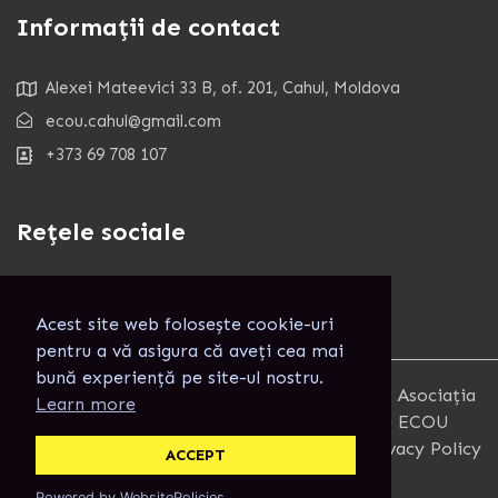
Informații de contact
Alexei Mateevici 33 B, of. 201, Cahul, Moldova
ecou.cahul@gmail.com
+373 69 708 107
Rețele sociale
Acest site web folosește cookie-uri
pentru a vă asigura că aveți cea mai
bună experiență pe site-ul nostru.
Copyright 2025. Toate Drepturile rezervate. Asociația
Learn more
pentru Combaterea Izolării Informaționale ECOU
Terms and Conditions
Privacy Policy
ACCEPT
Powered by WebsitePolicies