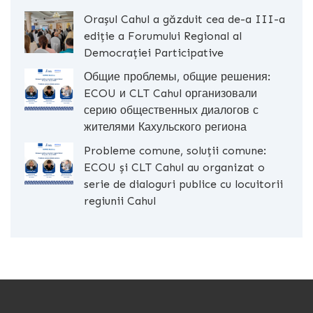
Orașul Cahul a găzduit cea de-a III-a
ediție a Forumului Regional al
Democrației Participative
Общие проблемы, общие решения:
ECOU и CLT Cahul организовали
серию общественных диалогов с
жителями Кахульского региона
Probleme comune, soluții comune:
ECOU și CLT Cahul au organizat o
serie de dialoguri publice cu locuitorii
regiunii Cahul