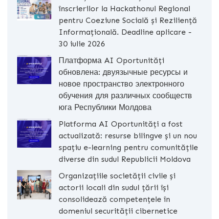
înscrierilor la Hackathonul Regional
pentru Coeziune Socială și Reziliență
Informațională. Deadline aplicare -
30 iulie 2026
Платформа AI Oportunități
обновлена: двуязычные ресурсы и
новое пространство электронного
обучения для различных сообществ
юга Республики Молдова
Platforma AI Oportunități a fost
actualizată: resurse bilingve și un nou
spațiu e-learning pentru comunitățile
diverse din sudul Republicii Moldova
Organizațiile societății civile și
actorii locali din sudul țării își
consolidează competențele în
domeniul securității cibernetice