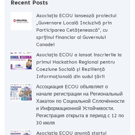
Recent Posts
Asociația ECOU lansează proiectul
„Guvernare Locală Incluzivă prin
Participarea Cetățenească”, cu
sprijinul financiar al Guvernului
Canadei
Asociația ECOU a lansat înscrierile la
primul Hackathon Regional pentru
Coeziune Socială și Reziliență
Informațională din sudul țării
Ассоциация ECOU объявляет о
начале регистрации на Региональный
Хакатон по Социальной Сплочённости
и Информационной Устойчивости.
Регистрация открыта в период с 12 по
30 июля
Asociația ECOU anunță startul