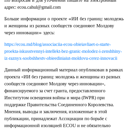
По вопросам и для уточнений пишите на элект
ронный
адрес: ecou.cahul@gmail.com
Больше информации о проекте «ИИ без границ: молодежь
и женщины из разных сообществ соединяют Молдову
через инновации» здесь:
https://ecou.md/blog/associaciia-ecou-obieiavliaet-o-starte-
proekta-iskusstvennyi-intellekt-bez-granic-molodez-i-zenshhiny-
iz-raznyx-soobshhestv-obieediniaiut-moldovu-cerez-innovacii
Данный информационный материал опубликован в рамках
проекта «ИИ без границ: молодежь и женщины из разных
сообществ соединяют Молдову через инновации»,
финансируемого за счет гранта, предоставленного
Институтом освещения войны и мира (IWPR) при
поддержке Правительства Соединенного Королевства.
Мнения, выводы и заключения, изложенные в этой
публикации, принадлежат Ассоциации по борьбе с
информационной изоляцией ECOU и не обязательно