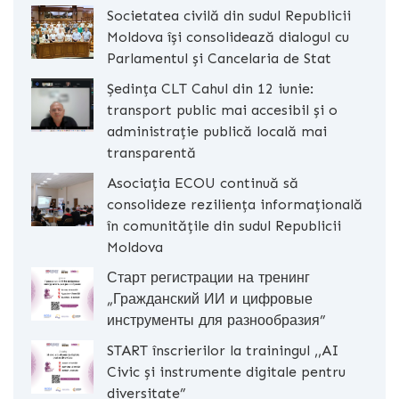
Societatea civilă din sudul Republicii
Moldova își consolidează dialogul cu
Parlamentul și Cancelaria de Stat
Ședința CLT Cahul din 12 iunie:
transport public mai accesibil și o
administrație publică locală mai
transparentă
Asociația ECOU continuă să
consolideze reziliența informațională
în comunitățile din sudul Republicii
Moldova
Старт регистрации на тренинг
„Гражданский ИИ и цифровые
инструменты для разнообразия”
START înscrierilor la trainingul ,,AI
Civic și instrumente digitale pentru
diversitate”