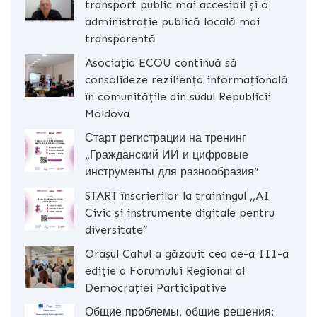
transport public mai accesibil și o
administrație publică locală mai
transparentă
Asociația ECOU continuă să
consolideze reziliența informațională
în comunitățile din sudul Republicii
Moldova
Старт регистрации на тренинг
„Гражданский ИИ и цифровые
инструменты для разнообразия”
START înscrierilor la trainingul ,,AI
Civic și instrumente digitale pentru
diversitate”
Orașul Cahul a găzduit cea de-a III-a
ediție a Forumului Regional al
Democrației Participative
Общие проблемы, общие решения: