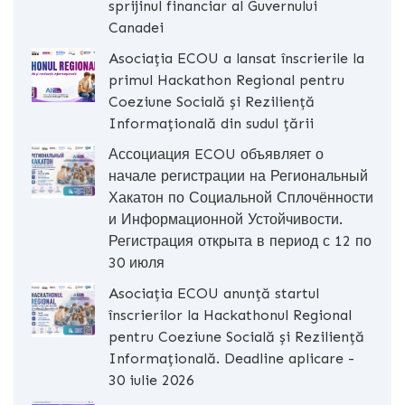
sprijinul financiar al Guvernului
Canadei
Asociația ECOU a lansat înscrierile la
primul Hackathon Regional pentru
Coeziune Socială și Reziliență
Informațională din sudul țării
Ассоциация ECOU объявляет о
начале регистрации на Региональный
Хакатон по Социальной Сплочённости
и Информационной Устойчивости.
Регистрация открыта в период с 12 по
30 июля
Asociația ECOU anunță startul
înscrierilor la Hackathonul Regional
pentru Coeziune Socială și Reziliență
Informațională. Deadline aplicare -
30 iulie 2026