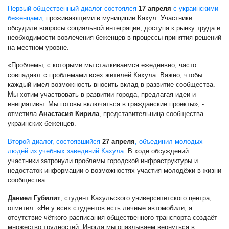
Первый общественный диалог состоялся
17 апреля
с украинскими
беженцами,
проживающими в муниципии Кахул. Участники
обсудили вопросы социальной интеграции, доступа к рынку труда и
необходимости вовлечения беженцев в процессы принятия решений
на местном уровне.
«Проблемы, с которыми мы сталкиваемся ежедневно, часто
совпадают с проблемами всех жителей Кахула. Важно, чтобы
каждый имел возможность вносить вклад в развитие сообщества.
Мы хотим участвовать в развитии города, предлагая идеи и
инициативы. Мы готовы включаться в гражданские проекты», -
отметила
Анастасия Кирила
, представительница сообщества
украинских беженцев.
Второй диалог, состоявшийся
27 апреля
, объединил молодых
людей из учебных заведений Кахула.
В ходе обсуждений
участники затронули проблемы городской инфраструктуры и
недостаток информации о возможностях участия молодёжи в жизни
сообщества.
Даниел Губилит
, студент Кахульского университетского центра,
отметил: «Не у всех студентов есть личные автомобили, а
отсутствие чёткого расписания общественного транспорта создаёт
множество трудностей. Иногда мы опаздываем вернуться в