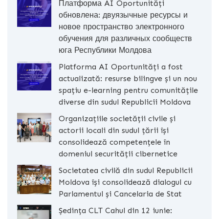
Платформа AI Oportunități
обновлена: двуязычные ресурсы и
новое пространство электронного
обучения для различных сообществ
юга Республики Молдова
Platforma AI Oportunități a fost
actualizată: resurse bilingve și un nou
spațiu e-learning pentru comunitățile
diverse din sudul Republicii Moldova
Organizațiile societății civile și
actorii locali din sudul țării își
consolidează competențele în
domeniul securității cibernetice
Societatea civilă din sudul Republicii
Moldova își consolidează dialogul cu
Parlamentul și Cancelaria de Stat
Ședința CLT Cahul din 12 iunie: