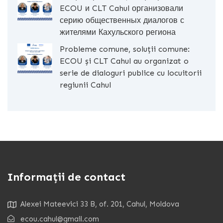
ECOU и CLT Cahul организовали
серию общественных диалогов с
жителями Кахульского региона
Probleme comune, soluții comune:
ECOU și CLT Cahul au organizat o
serie de dialoguri publice cu locuitorii
regiunii Cahul
Informații de contact
Alexei Mateevici 33 B, of. 201, Cahul, Moldova
ecou.cahul@gmail.com