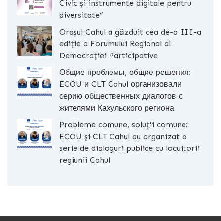
Civic și instrumente digitale pentru
diversitate”
Orașul Cahul a găzduit cea de-a III-a
ediție a Forumului Regional al
Democrației Participative
Общие проблемы, общие решения:
ECOU и CLT Cahul организовали
серию общественных диалогов с
жителями Кахульского региона
Probleme comune, soluții comune:
ECOU și CLT Cahul au organizat o
serie de dialoguri publice cu locuitorii
regiunii Cahul