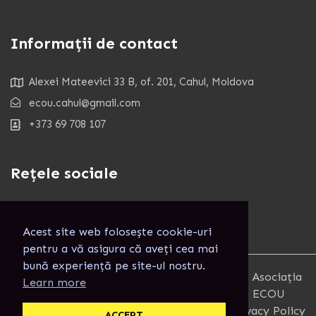
Informații de contact
Alexei Mateevici 33 B, of. 201, Cahul, Moldova
ecou.cahul@gmail.com
+373 69 708 107
Rețele sociale
Acest site web folosește cookie-uri
pentru a vă asigura că aveți cea mai
bună experiență pe site-ul nostru.
Copyright 2025. Toate Drepturile rezervate. Asociația
Learn more
pentru Combaterea Izolării Informaționale ECOU
Terms and Conditions
Privacy Policy
ACCEPT