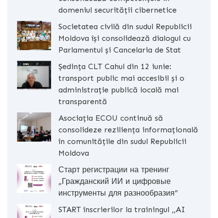
domeniul securității cibernetice
Societatea civilă din sudul Republicii
Moldova își consolidează dialogul cu
Parlamentul și Cancelaria de Stat
Ședința CLT Cahul din 12 iunie:
transport public mai accesibil și o
administrație publică locală mai
transparentă
Asociația ECOU continuă să
consolideze reziliența informațională
în comunitățile din sudul Republicii
Moldova
Старт регистрации на тренинг
„Гражданский ИИ и цифровые
инструменты для разнообразия”
START înscrierilor la trainingul ,,AI