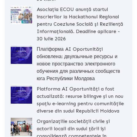
Asociația ECOU anunță startul
înscrierilor la Hackathonul Regional
pentru Coeziune Socială și Reziliență
Informațională. Deadline aplicare -
30 iulie 2026
Платформа AI Oportunități
обновлена: двуязычные ресурсы и
новое пространство электронного
обучения для различных сообществ
юга Республики Молдова
Platforma AI Oportunități a fost
actualizată: resurse bilingve și un nou
spațiu e-learning pentru comunitățile
diverse din sudul Republicii Moldova
Organizațiile societății civile și
actorii locali din sudul țării își
consolidează competențele în