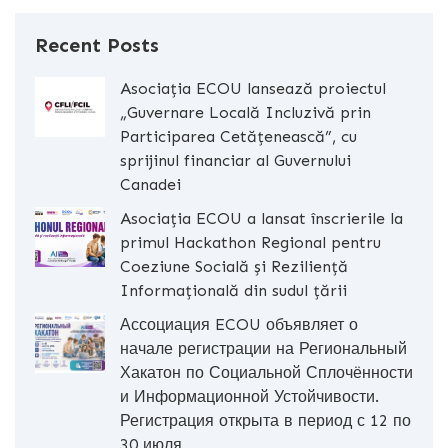
Recent Posts
Asociația ECOU lansează proiectul
„Guvernare Locală Incluzivă prin
Participarea Cetățenească”, cu
sprijinul financiar al Guvernului
Canadei
Asociația ECOU a lansat înscrierile la
primul Hackathon Regional pentru
Coeziune Socială și Reziliență
Informațională din sudul țării
Ассоциация ECOU объявляет о
начале регистрации на Региональный
Хакатон по Социальной Сплочённости
и Информационной Устойчивости.
Регистрация открыта в период с 12 по
30 июля