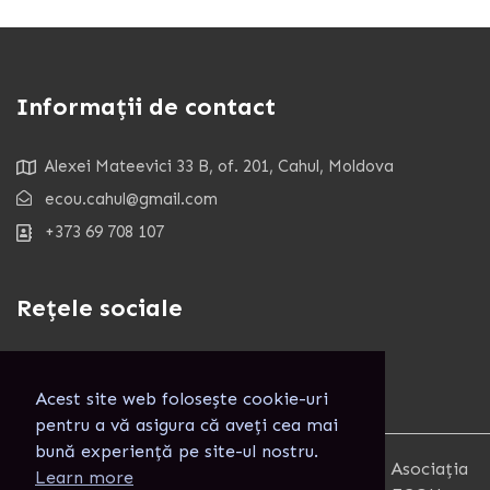
Informații de contact
Alexei Mateevici 33 B, of. 201, Cahul, Moldova
ecou.cahul@gmail.com
+373 69 708 107
Rețele sociale
Acest site web folosește cookie-uri
pentru a vă asigura că aveți cea mai
bună experiență pe site-ul nostru.
Copyright 2025. Toate Drepturile rezervate. Asociația
Learn more