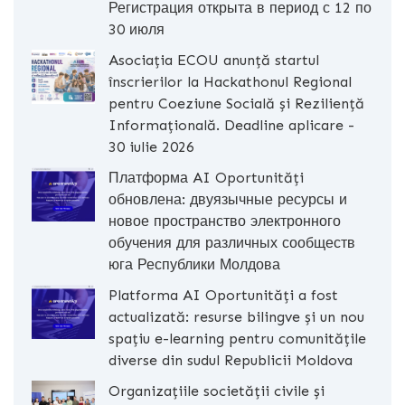
Регистрация открыта в период с 12 по
30 июля
Asociația ECOU anunță startul
înscrierilor la Hackathonul Regional
pentru Coeziune Socială și Reziliență
Informațională. Deadline aplicare -
30 iulie 2026
Платформа AI Oportunități
обновлена: двуязычные ресурсы и
новое пространство электронного
обучения для различных сообществ
юга Республики Молдова
Platforma AI Oportunități a fost
actualizată: resurse bilingve și un nou
spațiu e-learning pentru comunitățile
diverse din sudul Republicii Moldova
Organizațiile societății civile și