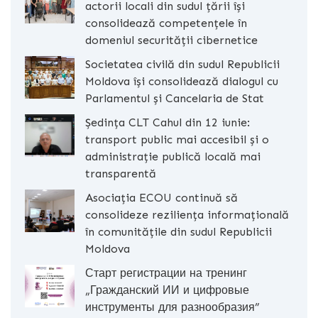
actorii locali din sudul țării își
consolidează competențele în
domeniul securității cibernetice
Societatea civilă din sudul Republicii
Moldova își consolidează dialogul cu
Parlamentul și Cancelaria de Stat
Ședința CLT Cahul din 12 iunie:
transport public mai accesibil și o
administrație publică locală mai
transparentă
Asociația ECOU continuă să
consolideze reziliența informațională
în comunitățile din sudul Republicii
Moldova
Старт регистрации на тренинг
„Гражданский ИИ и цифровые
инструменты для разнообразия”