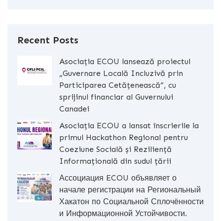
Recent Posts
Asociația ECOU lansează proiectul
„Guvernare Locală Incluzivă prin
Participarea Cetățenească”, cu
sprijinul financiar al Guvernului
Canadei
Asociația ECOU a lansat înscrierile la
primul Hackathon Regional pentru
Coeziune Socială și Reziliență
Informațională din sudul țării
Ассоциация ECOU объявляет о
начале регистрации на Региональный
Хакатон по Социальной Сплочённости
и Информационной Устойчивости.