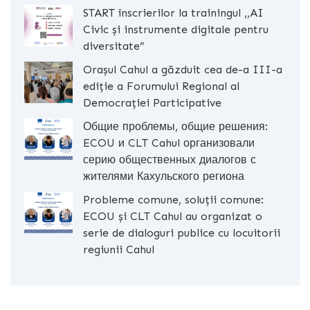
START înscrierilor la trainingul ,,AI
Civic și instrumente digitale pentru
diversitate”
Orașul Cahul a găzduit cea de-a III-a
ediție a Forumului Regional al
Democrației Participative
Общие проблемы, общие решения:
ECOU и CLT Cahul организовали
серию общественных диалогов с
жителями Кахульского региона
Probleme comune, soluții comune:
ECOU și CLT Cahul au organizat o
serie de dialoguri publice cu locuitorii
regiunii Cahul