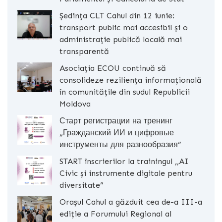
Ședința CLT Cahul din 12 iunie:
transport public mai accesibil și o
administrație publică locală mai
transparentă
Asociația ECOU continuă să
consolideze reziliența informațională
în comunitățile din sudul Republicii
Moldova
Старт регистрации на тренинг
„Гражданский ИИ и цифровые
инструменты для разнообразия”
START înscrierilor la trainingul ,,AI
Civic și instrumente digitale pentru
diversitate”
Orașul Cahul a găzduit cea de-a III-a
ediție a Forumului Regional al