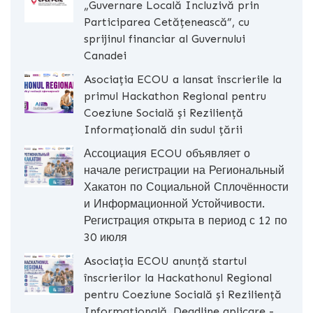
„Guvernare Locală Incluzivă prin
Participarea Cetățenească”, cu
sprijinul financiar al Guvernului
Canadei
Asociația ECOU a lansat înscrierile la
primul Hackathon Regional pentru
Coeziune Socială și Reziliență
Informațională din sudul țării
Ассоциация ECOU объявляет о
начале регистрации на Региональный
Хакатон по Социальной Сплочённости
и Информационной Устойчивости.
Регистрация открыта в период с 12 по
30 июля
Asociația ECOU anunță startul
înscrierilor la Hackathonul Regional
pentru Coeziune Socială și Reziliență
Informațională. Deadline aplicare -