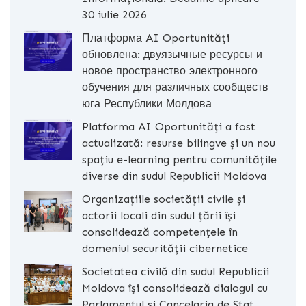
30 iulie 2026
Платформа AI Oportunități
обновлена: двуязычные ресурсы и
новое пространство электронного
обучения для различных сообществ
юга Республики Молдова
Platforma AI Oportunități a fost
actualizată: resurse bilingve și un nou
spațiu e-learning pentru comunitățile
diverse din sudul Republicii Moldova
Organizațiile societății civile și
actorii locali din sudul țării își
consolidează competențele în
domeniul securității cibernetice
Societatea civilă din sudul Republicii
Moldova își consolidează dialogul cu
Parlamentul și Cancelaria de Stat