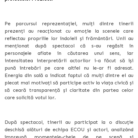
Pe parcursul reprezentației, mulți dintre tinerii
prezenți au reacționat cu emoție la scenele care
reflectau propriile lor îndoieli și frământări. Unii au
menționat după spectacol că s-au regăsit în
personajele aflate în căutarea unui sens, iar
intensitatea interpretării actorilor i-a făcut să își
pună întrebări pe care altfel nu le-ar fi adresat.
Energia din sală a indicat faptul că mulți dintre ei au
plecat mai motivați să participe activ la viața civică și
să ceară transparență și claritate din partea celor
care solicită votul lor.
După spectacol, tinerii au participat la o discuție
deschisă alături de echipa ECOU și actori, analizând
împreună momentele-cheie de pe scenă și