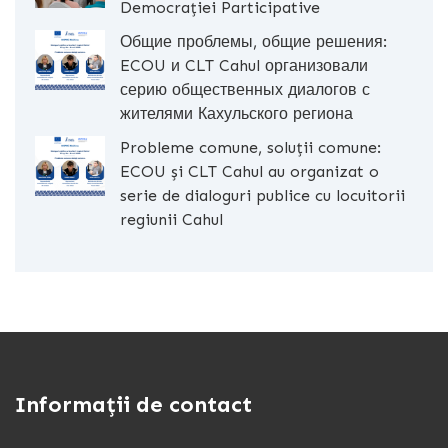
Democrației Participative
Общие проблемы, общие решения:
ECOU и CLT Cahul организовали
серию общественных диалогов с
жителями Кахульского региона
Probleme comune, soluții comune:
ECOU și CLT Cahul au organizat o
serie de dialoguri publice cu locuitorii
regiunii Cahul
Informații de contact