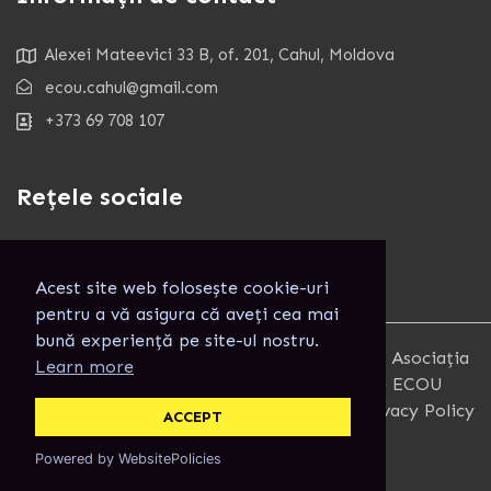
Alexei Mateevici 33 B, of. 201, Cahul, Moldova
ecou.cahul@gmail.com
+373 69 708 107
Rețele sociale
Acest site web folosește cookie-uri
pentru a vă asigura că aveți cea mai
bună experiență pe site-ul nostru.
Copyright 2025. Toate Drepturile rezervate. Asociația
Learn more
pentru Combaterea Izolării Informaționale ECOU
Terms and Conditions
Privacy Policy
ACCEPT
Powered by WebsitePolicies