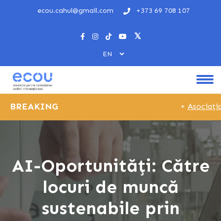
ecou.cahul@gmail.com
+373 69 708 107
BREAKING
+
Asociația
AI-Oportunități: Către
locuri de muncă
sustenabile prin